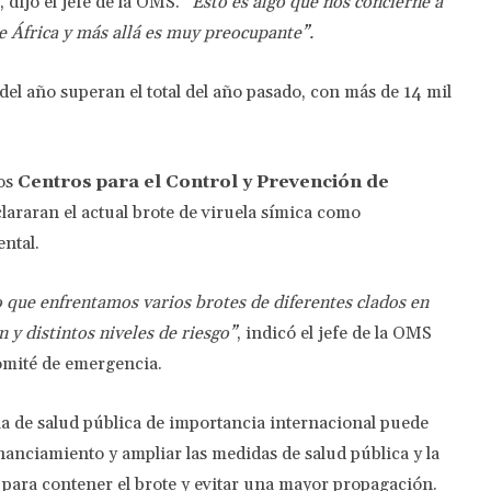
 dijo el jefe de la OMS.
“Esto es algo que nos concierne a
 África y más allá es muy preocupante”.
del año superan el total del año pasado, con más de 14 mil
los
Centros para el Control y Prevención de
lararan el actual brote de viruela símica como
ntal.
 que enfrentamos varios brotes de diferentes clados en
 y distintos niveles de riesgo”
, indicó el jefe de la OMS
omité de emergencia.
 de salud pública de importancia internacional puede
inanciamiento y ampliar las medidas de salud pública y la
l para contener el brote y evitar una mayor propagación.