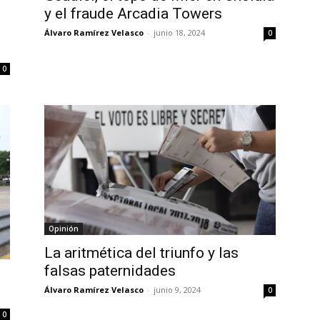
y el fraude Arcadia Towers
Álvaro Ramírez Velasco
-
junio 18, 2024
0
0
Opinión
La aritmética del triunfo y las
falsas paternidades
l
Álvaro Ramírez Velasco
-
junio 9, 2024
0
0