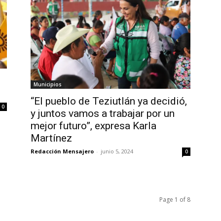
Municipios
“El pueblo de Teziutlán ya decidió,
0
y juntos vamos a trabajar por un
mejor futuro”, expresa Karla
Martínez
Redacción Mensajero
-
junio 5, 2024
0
Page 1 of 8