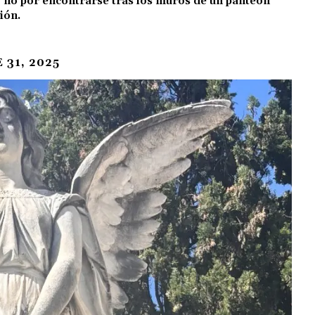
a; no por encontrarse tras los muros de un panteón
ión.
 31, 2025