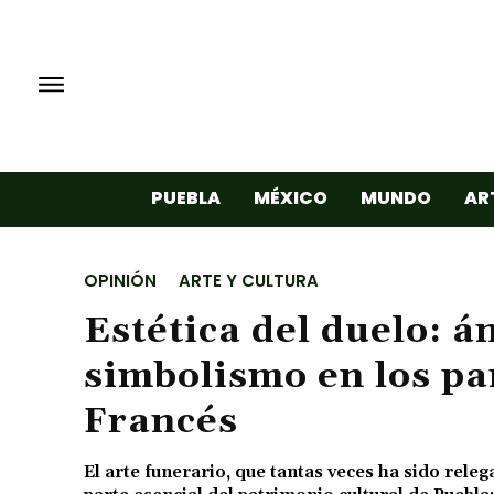
PUEBLA
MÉXICO
MUNDO
AR
OPINIÓN
ARTE Y CULTURA
Estética del duelo: á
simbolismo en los pa
Francés
El arte funerario, que tantas veces ha sido rele