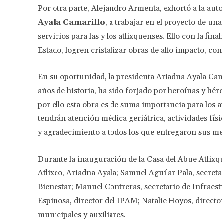
Por otra parte, Alejandro Armenta, exhortó a la au
Ayala Camarillo
, a trabajar en el proyecto de u
servicios para las y los atlixquenses. Ello con la fi
Estado, logren cristalizar obras de alto impacto, con
En su oportunidad, la presidenta Ariadna Ayala Ca
años de historia, ha sido forjado por heroínas y hé
por ello esta obra es de suma importancia para los a
tendrán atención médica geriátrica, actividades fís
y agradecimiento a todos los que entregaron sus mej
Durante la inauguración de la Casa del Abue Atlixq
Atlixco, Ariadna Ayala; Samuel Aguilar Pala, secret
Bienestar; Manuel Contreras, secretario de Infraes
Espinosa, director del IPAM; Natalie Hoyos, direct
municipales y auxiliares.