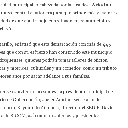
toridad municipal encabezada por la alcaldesa
Ariadna
na nueva central camionera para que brinde más y mejores
nalidad de que con trabajo coordinado entre municipio y
cluyó.
marillo, enfatizó que esta demarcación con más de 445
roes que con su esfuerzo han construido este municipio,
tlixquenses, quienes podrán tomar talleres de oficios,
icas y motrices, culturales y un comedor, como un tributo
ores años por sacar adelante a sus familias.
uense estuvieron presentes: la presidenta municipal de
ario de Gobernación; Javier Aquino, secretario del
tructura; Raymundo Atanacio, director del SEDIF; David
ora de SICOM; así como presidentas y presidentas