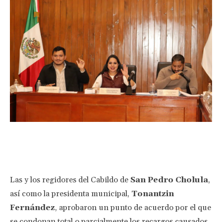
Facebook
Twitter
Pinterest
Wha
Las y los regidores del Cabildo de
San Pedro Cholula
,
así como la presidenta municipal,
Tonantzin
Fernández
, aprobaron un punto de acuerdo por el que
se condonan total o parcialmente los recargos causados