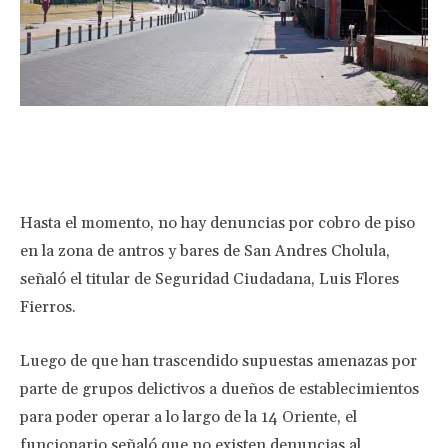
Facebook
Twitter
Pinterest
Wha
Hasta el momento, no hay denuncias por cobro de piso
en la zona de antros y bares de San Andres Cholula,
señaló el titular de Seguridad Ciudadana, Luis Flores
Fierros.
Luego de que han trascendido supuestas amenazas por
parte de grupos delictivos a dueños de establecimientos
para poder operar a lo largo de la 14 Oriente, el
funcionario señaló que no existen denuncias al