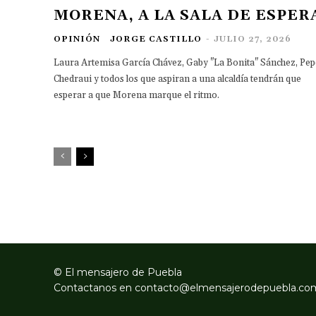
MORENA, A LA SALA DE ESPER
OPINIÓN
JORGE CASTILLO
-
JULIO 27, 2026
Laura Artemisa García Chávez, Gaby "La Bonita" Sánchez, Pep
Chedraui y todos los que aspiran a una alcaldía tendrán que
esperar a que Morena marque el ritmo.
© El mensajero de Puebla
Contactanos en
contacto@elmensajerodepuebla.co