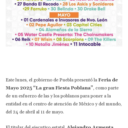
Facebook
Twitter
Pinterest
Wha
Este lunes, el gobierno de Puebla presentó la
Feria de
Mayo 2025 “La gran Fiesta Poblana”
, como parte
de un esfuerzo de las y los poblanos para poner a la
entidad en el centro de atención de México y del mundo,
del 24 de abril al 11 de mayo.
El titular del ejecutivo estatal,
Alejandro Armenta
,