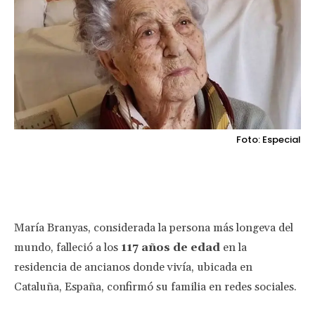
Foto: Especial
Facebook
Twitter
Pinterest
Wha
María Branyas, considerada la persona más longeva del
mundo, falleció a los
117 años de edad
en la
residencia de ancianos donde vivía, ubicada en
Cataluña, España, confirmó su familia en redes sociales.