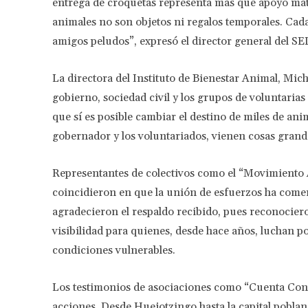
entrega de croquetas representa más que apoyo mate
animales no son objetos ni regalos temporales. Cada
amigos peludos”, expresó el director general del SE
La directora del Instituto de Bienestar Animal, Mic
gobierno, sociedad civil y los grupos de voluntaria
que sí es posible cambiar el destino de miles de an
gobernador y los voluntariados, vienen cosas grandes
Representantes de colectivos como el “Movimiento 
coincidieron en que la unión de esfuerzos ha comen
agradecieron el respaldo recibido, pues reconocier
visibilidad para quienes, desde hace años, luchan po
condiciones vulnerables.
Los testimonios de asociaciones como “Cuenta Conmi
acciones. Desde Huejotzingo hasta la capital poblana