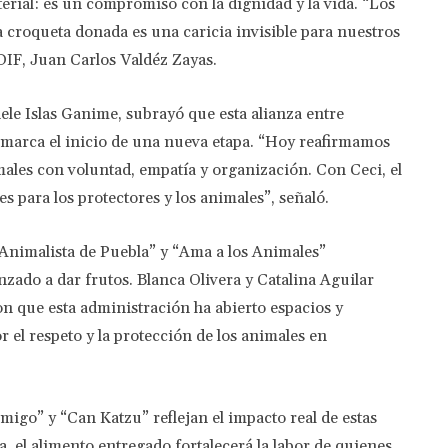
rial: es un compromiso con la dignidad y la vida. “Los
 croqueta donada es una caricia invisible para nuestros
DIF, Juan Carlos Valdéz Zayas.
hele Islas Ganime, subrayó que esta alianza entre
s marca el inicio de una nueva etapa. “Hoy reafirmamos
imales con voluntad, empatía y organización. Con Ceci, el
 para los protectores y los animales”, señaló.
Animalista de Puebla” y “Ama a los Animales”
zado a dar frutos. Blanca Olivera y Catalina Aguilar
on que esta administración ha abierto espacios y
r el respeto y la protección de los animales en
go” y “Can Katzu” reflejan el impacto real de estas
, el alimento entregado fortalecerá la labor de quienes