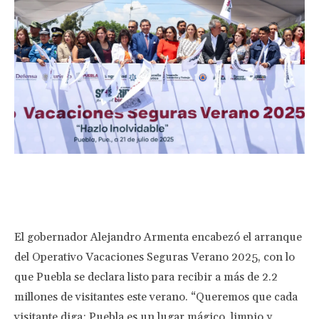
Facebook
Twitter
Pinterest
Wha
El gobernador Alejandro Armenta encabezó el arranque
del Operativo Vacaciones Seguras Verano 2025, con lo
que Puebla se declara listo para recibir a más de 2.2
millones de visitantes este verano. “Queremos que cada
visitante diga: Puebla es un lugar mágico, limpio y