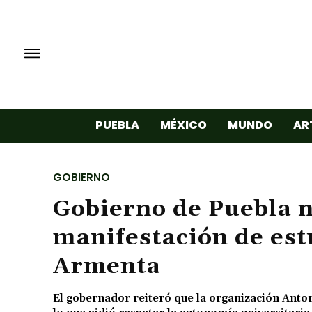
PUEBLA
MÉXICO
MUNDO
AR
GOBIERNO
Gobierno de Puebla n
manifestación de es
Armenta
El gobernador reiteró que la organización Anto