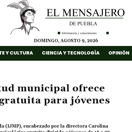
DOMINGO, AGOSTO 9, 2026
TE Y CULTURA
CIENCIA Y TECNOLOGÍA
OPINIÓN
ntud municipal ofrece
 gratuita para jóvenes
bla (IJMP), encabezado por la directora Carolina