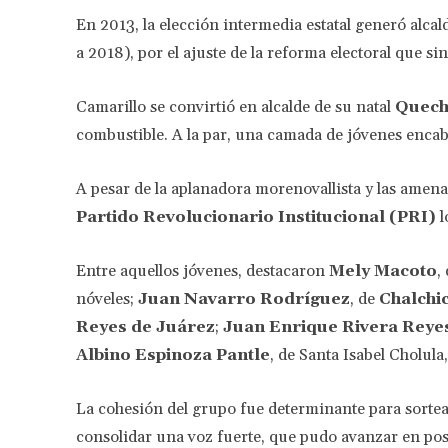
En 2013, la elección intermedia estatal generó alc
a 2018), por el ajuste de la reforma electoral que si
Camarillo se convirtió en alcalde de su natal
Quech
combustible. A la par, una camada de jóvenes enca
A pesar de la aplanadora morenovallista y las amena
Partido Revolucionario Institucional (PRI)
l
Entre aquellos jóvenes, destacaron
Mely Macoto
,
nóveles;
Juan Navarro Rodríguez
, de
Chalchi
Reyes de Juárez
;
Juan Enrique Rivera Reye
Albino Espinoza Pantle
, de Santa Isabel Cholula
La cohesión del grupo fue determinante para sortear 
consolidar una voz fuerte, que pudo avanzar en posic