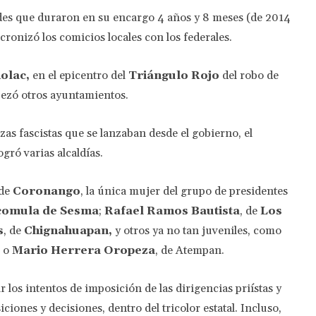
aldes que duraron en su encargo 4 años y 8 meses (de 2014
ncronizó los comicios locales con los federales.
olac,
en el epicentro del
Triángulo Rojo
del robo de
bezó otros ayuntamientos.
zas fascistas que se lanzaban desde el gobierno, el
ogró varias alcaldías.
 de
Coronango
, la única mujer del grupo de presidentes
comula de Sesma
;
Rafael Ramos Bautista
, de
Los
s
, de
Chignahuapan,
y otros ya no tan juveniles, como
, o
Mario Herrera Oropeza
, de Atempan.
los intentos de imposición de las dirigencias priístas y
iones y decisiones, dentro del tricolor estatal. Incluso,