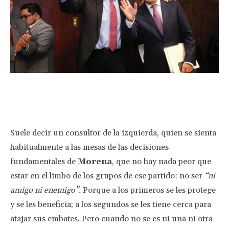
Facebook
Twitter
Pinterest
Wha
Suele decir un consultor de la izquierda, quien se sienta
habitualmente a las mesas de las decisiones
fundamentales de
Morena
, que no hay nada peor que
estar en el limbo de los grupos de ese partido: no ser
“ni
amigo ni enemigo”.
Porque a los primeros se les protege
y se les beneficia; a los segundos se les tiene cerca para
atajar sus embates. Pero cuando no se es ni una ni otra