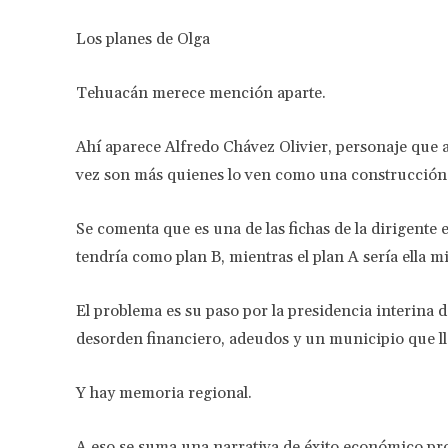
Los planes de Olga
Tehuacán merece mención aparte.
Ahí aparece Alfredo Chávez Olivier, personaje que 
vez son más quienes lo ven como una construcción a
Se comenta que es una de las fichas de la dirigente
tendría como plan B, mientras el plan A sería ella
El problema es su paso por la presidencia interin
desorden financiero, adeudos y un municipio que lle
Y hay memoria regional.
A eso se suma una narrativa de éxito económico p