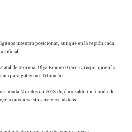
algunos intentan posicionar, aunque en la región cada
rtificial.
 estatal de Morena, Olga Romero Garci-Crespo, quien lo
 misma para gobernar Tehuacán.
a de Cañada Morelos en 2018 dejó un saldo incómodo de
gó a quedarse sin servicios básicos.
roveniente de un negocio de hamburguesas.