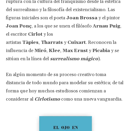
ruptura con la cultura del franquismo desde la estética
del surrealismo y la filosofía del existencialismo. Las
figuras iniciales son el poeta
Joan Brossa
y el pintor
Joan Ponç
, a los que se unen el filósofo
Arnau Puig
,
el escritor
Cirlot
y los
artistas
Tàpies
,
Tharrats
y
Cuixart
. Reconocen la
influencia de
Miró
,
Klee
,
Max Ernst
y
Picabia
y se
sitúan en la línea del
surrealismo mágico
).
En algún momento de su proceso creativo toma
distancia de todo mundo para modelar su estética; de tal
forma que hoy muchos estudiosos comienzan a
considerar al
Cirlotismo
como una nueva vanguardia.