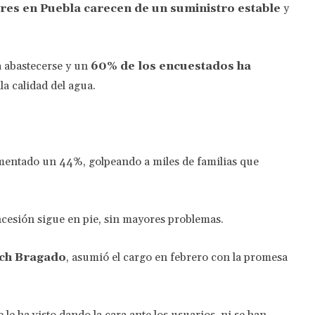
res en Puebla carecen de un suministro estable
y
 abastecerse y un
60% de los encuestados ha
a calidad del agua.
aumentado un 44%, golpeando a miles de familias que
oncesión sigue en pie, sin mayores problemas.
sch Bragado
, asumió el cargo en febrero con la promesa
le ha visto dando la cara ante los usuarios, ni se han