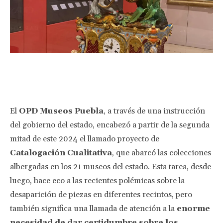
Facebook
Twitter
Pinterest
Wha
El
OPD Museos Puebla
, a través de una instrucción
del gobierno del estado, encabezó a partir de la segunda
mitad de este 2024 el llamado proyecto de
Catalogación Cualitativa
, que abarcó las colecciones
albergadas en los 21 museos del estado. Esta tarea, desde
luego, hace eco a las recientes polémicas sobre la
desaparición de piezas en diferentes recintos, pero
también significa una llamada de atención a la
enorme
necesidad de dar certidumbre sobre los