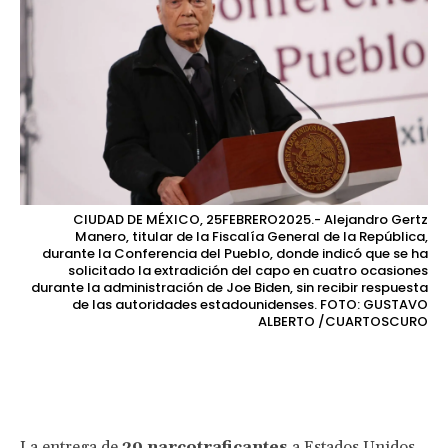
CIUDAD DE MÉXICO, 25FEBRERO2025.- Alejandro Gertz
Manero, titular de la Fiscalía General de la República,
durante la Conferencia del Pueblo, donde indicó que se ha
solicitado la extradición del capo en cuatro ocasiones
durante la administración de Joe Biden, sin recibir respuesta
de las autoridades estadounidenses. FOTO: GUSTAVO
ALBERTO /CUARTOSCURO
Facebook
Twitter
Pinterest
Wha
La entrega de
29 narcotraficantes
a Estados Unidos