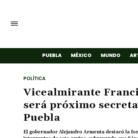
PUEBLA
MÉXICO
MUNDO
AR
POLÍTICA
Vicealmirante Franc
será próximo secreta
Puebla
El gobernador Alejandro Armenta destacó la for