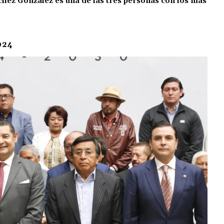
chez González es una de las tres personas con los más
024