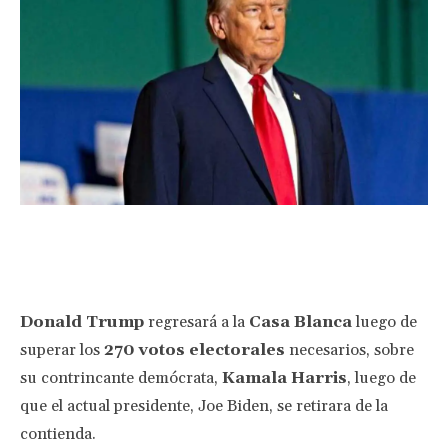
Facebook
Twitter
Pinterest
Wha
Donald Trump
regresará a la
Casa Blanca
luego de
superar los
270 votos electorales
necesarios, sobre
su contrincante demócrata,
Kamala Harris
, luego de
que el actual presidente, Joe Biden, se retirara de la
contienda.