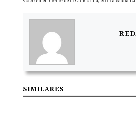
volcó en el puente de la Concordia, en la alcaldía I
RED
SIMILARES