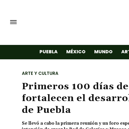
PUEBLA
MÉXICO
MUNDO
AR
ARTE Y CULTURA
Primeros 100 días d
fortalecen el desarrol
de Puebla
Se llevó a cabo la primera reunión y un foro esp