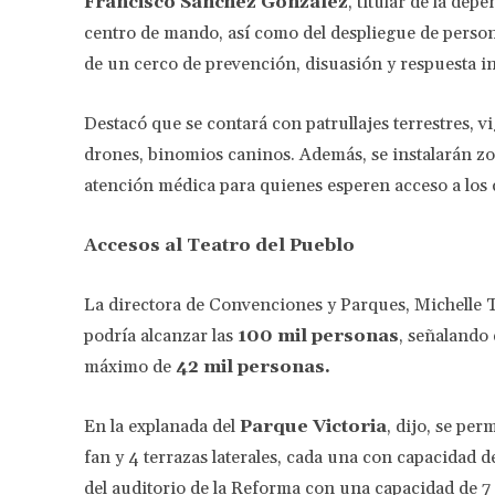
Francisco Sánchez González
, titular de la dep
centro de mando, así como del despliegue de personal
de un cerco de prevención, disuasión y respuesta i
Destacó que se contará con patrullajes terrestres, v
drones, binomios caninos. Además, se instalarán z
atención médica para quienes esperen acceso a los 
Accesos al Teatro del Pueblo
La directora de Convenciones y Parques, Michelle Ta
podría alcanzar las
100 mil personas
, señalando
máximo de
42 mil personas.
En la explanada del
Parque Victoria
, dijo, se pe
fan y 4 terrazas laterales, cada una con capacidad 
del auditorio de la Reforma con una capacidad de 7 