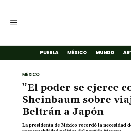
PUEBLA
MÉXICO
MUNDO
AR
MÉXICO
”El poder se ejerce 
Sheinbaum sobre via
Beltrán a Japón
La presidenta de México recordó la necesidad de