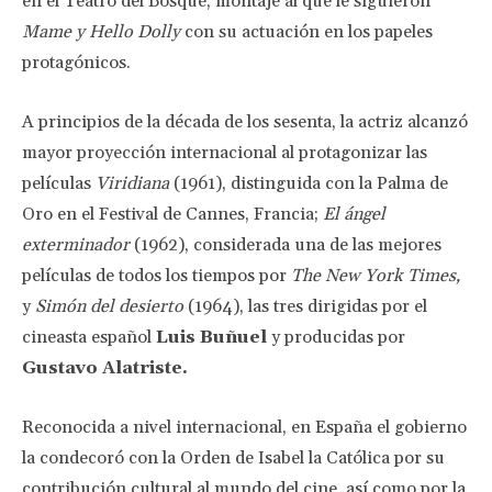
en el Teatro del Bosque, montaje al que le siguieron
Mame y Hello Dolly
con su actuación en los papeles
protagónicos.
A principios de la década de los sesenta, la actriz alcanzó
mayor proyección internacional al protagonizar las
películas
Viridiana
(1961), distinguida con la Palma de
Oro en el Festival de Cannes, Francia;
El ángel
exterminador
(1962), considerada una de las mejores
películas de todos los tiempos por
The New York Times,
y
Simón del desierto
(1964), las tres dirigidas por el
cineasta español
Luis Buñuel
y producidas por
Gustavo Alatriste.
Reconocida a nivel internacional, en España el gobierno
la condecoró con la Orden de Isabel la Católica por su
contribución cultural al mundo del cine, así como por la