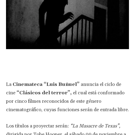
Facebook
Twitter
Pinterest
Wha
La
Cinemateca “Luis Buñuel”
anuncia el ciclo de
cine
“Clásicos del terror”,
el cual está conformado
por cinco filmes reconocidos de este género
cinematográfico, cuyas funciones serán de entrada libre.
Los títulos a proyectar serán:
“La Masacre de Texas”,
dirigida por Tobe Hooper, el sábado 09 de noviembre a