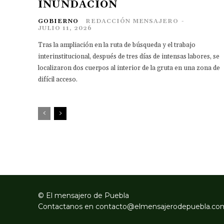
INUNDACIÓN
GOBIERNO
REDACCIÓN MENSAJERO
-
JULIO 11, 2026
Tras la ampliación en la ruta de búsqueda y el trabajo
interinstitucional, después de tres días de intensas labores, se
localizaron dos cuerpos al interior de la gruta en una zona de
difícil acceso.
© El mensajero de Puebla
Contactanos en
contacto@elmensajerodepuebla.co