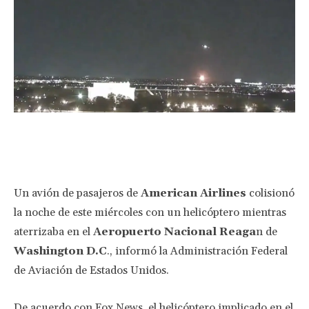
Facebook
Twitter
Pinterest
Wha
Un avión de pasajeros de
American Airlines
colisionó
la noche de este miércoles con un helicóptero mientras
aterrizaba en el
Aeropuerto Nacional Reaga
n de
Washington D.C
., informó la Administración Federal
de Aviación de Estados Unidos.
De acuerdo con Fox News, el helicóptero implicado en el