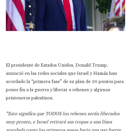
Facebook
Twitter
Pinterest
Wha
El presidente de Estados Unidos, Donald Trump,
anunció en las redes sociales que Israel y Hamás han
acordado la “primera fase” de su plan de 20 puntos para
poner fin a la guerra y liberar a rehenes y algunos
prisioneros palestinos.
“Esto significa que TODOS los rehenes serán liberados
muy pronto, e Israel retirará sus tropas a una línea
acordada como los primeros pasos hacia una paz fuerte,