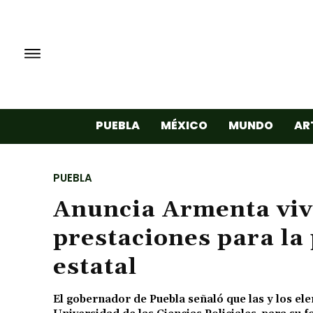
PUEBLA
MÉXICO
MUNDO
AR
PUEBLA
Anuncia Armenta viv
prestaciones para la 
estatal
El gobernador de Puebla señaló que las y los ele