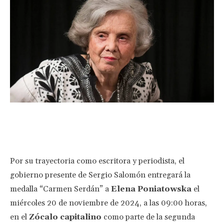
Facebook
Twitter
Pinterest
Wha
Por su trayectoria como escritora y periodista, el
gobierno presente de Sergio Salomón entregará la
medalla “Carmen Serdán” a
Elena Poniatowska
el
miércoles 20 de noviembre de 2024, a las 09:00 horas,
en el
Zócalo capitalino
como parte de la segunda