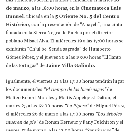
Las funciones serán gratuitas e iniciarán el martes
18
de marzo
, a las 18:00 horas, en la
Cinemateca Luis
Buñuel
, ubicada en la
5 Oriente No. 5 del Centro
Histórico
, con la presentación de “Anayeli”, una cinta
filmada en la Sierra Negra de Puebla por el director
poblano Misael Alva. El miércoles 19 a las 17:00 horas se
exhibirán “Ch’ul be. Senda sagrada” de Humberto
Gómez Pérez, y el jueves 20 a las 19:00 horas “El llanto
de las tortugas” de
Jaime Villa Galindo.
Igualmente, el viernes 21 a las 17:00 horas tendrán lugar
los documentales
“El tiempo de las luciérnagas”
de
Matteo Robert Morales y Mattis Appelqvist Dalton, el
martes 25 a las 18:00 horas
“La Pipera”
de Miguel Pérez,
el miércoles 26 de marzo a las 17:00 horas
“Los árboles
mueren de pie”
de Ronan Kerneur y Fany Fulchiron y el
jueves 27 de marzo, a las 17:00 horas
“Sansón y yo”
de